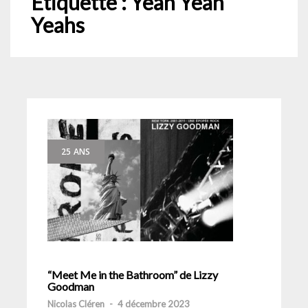
Étiquette :
Yeah Yeah
Yeahs
25 ANS
“Meet Me in the Bathroom” de Lizzy
Goodman
Nicolas Cléren
-
4 décembre 2023