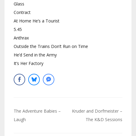
Glass
Contract
At Home He’s a Tourist
5.45
Anthrax
Outside the Trains Don’t Run on Time
He’d Send in the Army
It’s Her Factory
Navigation
The Adventure Babies –
Kruder and Dorfmeister –
de
Laugh
The K&D Sessions
l’article