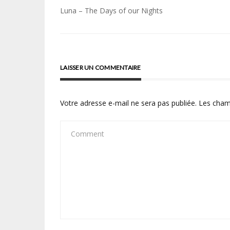
Navigation
Luna – The Days of our Nights
de
l’article
LAISSER UN COMMENTAIRE
Votre adresse e-mail ne sera pas publiée.
Les cham