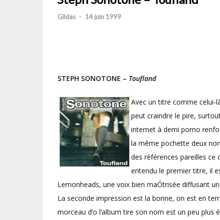
Gildas
-
14 juin 1999
STEPH SONOTONE –
Toufland
Avec un titre comme celui-là
peut craindre le pire, surtou
internet à demi porno renfo
la même pochette deux noms 
des références pareilles ce
entendu le premier titre, il
Lemonheads, une voix bien maÓtrisée diffusant un
La seconde impression est la bonne, on est en terra
morceau d’o l’album tire son nom est un peu plus é