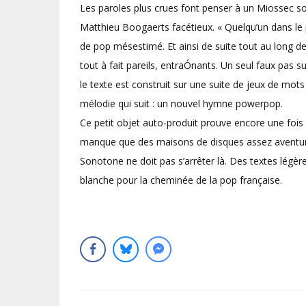
Les paroles plus crues font penser à un Miossec so
Matthieu Boogaerts facétieux. « Quelqu’un dans le p
de pop mésestimé. Et ainsi de suite tout au long d
tout à fait pareils, entraÓnants. Un seul faux pas s
le texte est construit sur une suite de jeux de mot
mélodie qui suit : un nouvel hymne powerpop.
Ce petit objet auto-produit prouve encore une fois q
manque que des maisons de disques assez aventure
Sonotone ne doit pas s’arrêter là. Des textes légèr
blanche pour la cheminée de la pop française.