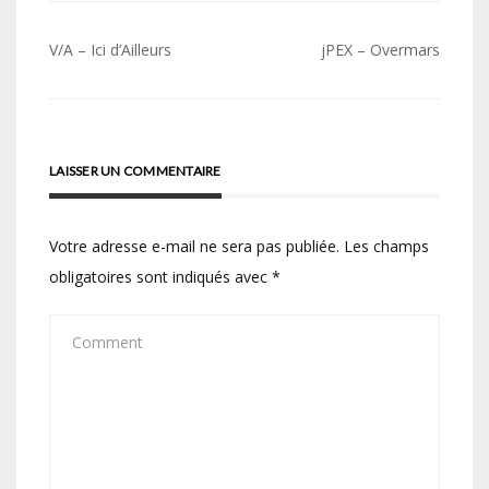
Navigation
V/A – Ici d’Ailleurs
jPEX – Overmars
de
l’article
LAISSER UN COMMENTAIRE
Votre adresse e-mail ne sera pas publiée.
Les champs
obligatoires sont indiqués avec
*