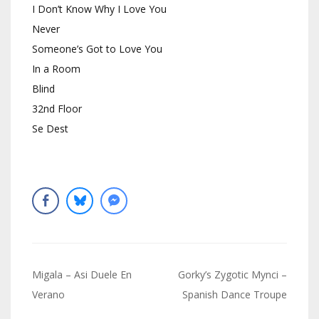
I Don’t Know Why I Love You
Never
Someone’s Got to Love You
In a Room
Blind
32nd Floor
Se Dest
Navigation
Migala – Asi Duele En
Gorky’s Zygotic Mynci –
de
Verano
Spanish Dance Troupe