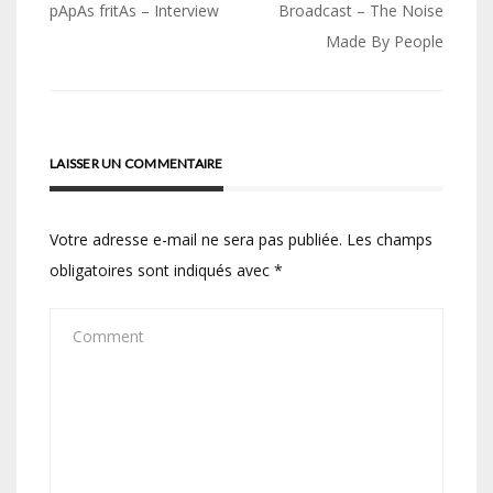
Navigation
pApAs fritAs – Interview
Broadcast – The Noise
de
Made By People
l’article
LAISSER UN COMMENTAIRE
Votre adresse e-mail ne sera pas publiée.
Les champs
obligatoires sont indiqués avec
*