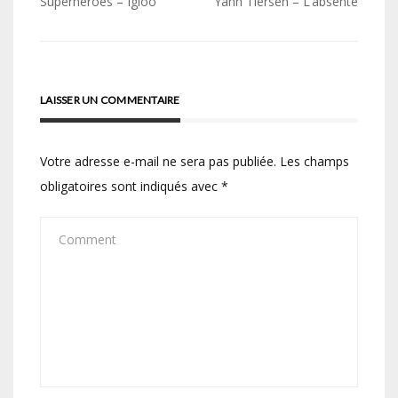
Navigation
Superheroes – Igloo
Yann Tiersen – L’absente
de
l’article
LAISSER UN COMMENTAIRE
Votre adresse e-mail ne sera pas publiée.
Les champs
obligatoires sont indiqués avec
*