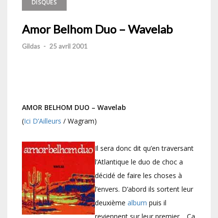
DISQUES
Amor Belhom Duo – Wavelab
Gildas
-
25 avril 2001
AMOR BELHOM DUO
–
Wavelab
(
Ici D’Ailleurs
/ Wagram)
Il sera donc dit qu’en traversant
l’Atlantique le duo de choc a
décidé de faire les choses à
l’envers. D’abord ils sortent leur
deuxième
album
puis il
reviennent sur leur premier… Ça