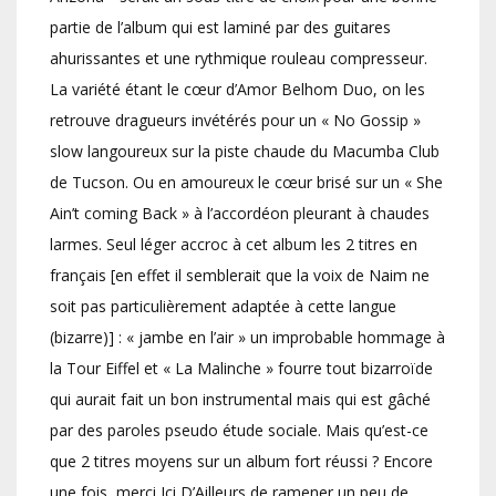
partie de l’album qui est laminé par des guitares
ahurissantes et une rythmique rouleau compresseur.
La variété étant le cœur d’Amor Belhom Duo, on les
retrouve dragueurs invétérés pour un « No Gossip »
slow langoureux sur la piste chaude du Macumba Club
de Tucson. Ou en amoureux le cœur brisé sur un « She
Ain’t coming Back » à l’accordéon pleurant à chaudes
larmes. Seul léger accroc à cet album les 2 titres en
français [en effet il semblerait que la voix de Naim ne
soit pas particulièrement adaptée à cette langue
(bizarre)] : « jambe en l’air » un improbable hommage à
la Tour Eiffel et « La Malinche » fourre tout bizarroïde
qui aurait fait un bon instrumental mais qui est gâché
par des paroles pseudo étude sociale. Mais qu’est-ce
que 2 titres moyens sur un album fort réussi ? Encore
une fois, merci Ici D’Ailleurs de ramener un peu de