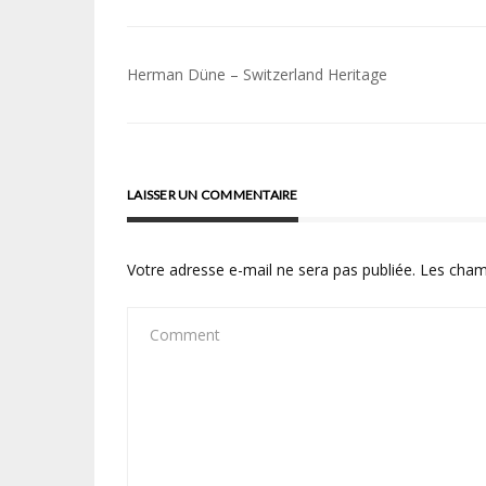
Navigation
Herman Düne – Switzerland Heritage
de
l’article
LAISSER UN COMMENTAIRE
Votre adresse e-mail ne sera pas publiée.
Les cham