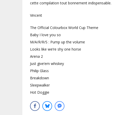
cette compilation tout bonnement indispensable.
Vincent
The Official Colourbox World Cup Theme
Baby I love you so
M/A/R/R/S : Pump up the volume
Looks like we’re shy one horse
Arena 2
Just give’em whiskey
Philip Glass
Breakdown
Sleepwalker
Hot Doggie