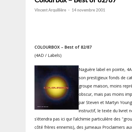
Vincent Arquillière
-
14 novembre 2001
COLOURBOX – Best of 82/87
(4AD / Labels)
Naguère label en pointe, 4
son prestigieux fonds de ca
groupe maison, moins représ
obscur, mais pas moins imp
par Steven et Martyn Young,
instructif, le texte du livre
s’étendra pas ici qur l’alchimie particulière des "g
côté frères ennemis), des jumeaux Proclaimers aux 