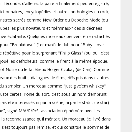
t féconde, d’ailleurs: la paire a finalement peu enregistré,
ictionnaires, encyclopédies et autres anthologies du rock,
monstres sacrés comme New Order ou Depeche Mode (ou
oupes les plus novateurs et "séminaux" des si décriées
reuve éclatante. Quelques morceaux peuvent être rattachés
s pour "Breakdown" (1er maxi), le dub pour "Baby I love
épétitive pour le surprenant "Philip Glass" (oui oui, c’est
nt joué les défricheurs, comme le firent à la même époque,
Art of Noise ou le facétieux Holger Czukay (de Can). Comme
ux des bruits, dialogues de films, riffs pris dans d’autres
ge du sampler. Un morceau comme "Just give’em whiskey"
ste certes. Ironie du sort, c’est sous un nom d’emprunt
ais été intéressés ni par la scène, ni par le statut de star)
me", signé M/A/R/R/S, association éphémère avec les
 la reconnaissance qu’il méritait. Un morceau (ici livré dans
 s’est toujours pas remise, et qui constitue le sommet de