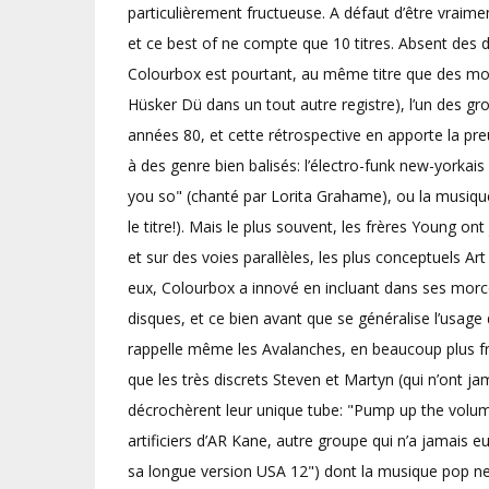
particulièrement fructueuse. A défaut d’être vraimen
et ce best of ne compte que 10 titres. Absent des d
Colourbox est pourtant, au même titre que des 
Hüsker Dü dans un tout autre registre), l’un des gr
années 80, et cette rétrospective en apporte la p
à des genre bien balisés: l’électro-funk new-yorkai
you so" (chanté par Lorita Grahame), ou la musique r
le titre!). Mais le plus souvent, les frères Young o
et sur des voies parallèles, les plus conceptuels 
eux, Colourbox a innové en incluant dans ses morcea
disques, et ce bien avant que se généralise l’usa
rappelle même les Avalanches, en beaucoup plus fru
que les très discrets Steven et Martyn (qui n’ont jam
décrochèrent leur unique tube: "Pump up the volu
artificiers d’AR Kane, autre groupe qui n’a jamais eu
sa longue version USA 12") dont la musique pop ne