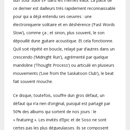
dun Sour Suite EP dans les mêmes eaux. La patte de
ce dernier est dailleurs très rapidement reconnaissable
pour qui a déjà entendu ses oeuvres : une
électroniquerie solitaire et en déshérence (‘Fast Words
Slow’), comme ça ; et sinon, plus souvent, le son
dépouillé dune guitare acoustique. Et cela fonctionne.
Qu’il soit répété en boucle, relayé par d’autres dans un
crescendo (‘Midnight Run’), agrémenté par quelque
mandoline (‘Thought Process’) ou articulé en plusieurs
mouvements (‘Live from the Saskatoon Club’), le beat
fait souvent mouche.
Ce disque, toutefois, souffre dun gros défaut, un
défaut qui n’a rien d’original, puisquil est partagé par
50% des albums qui sortent de nos jours : le
« featuring ». Les invités d’Epic et de Soso ne sont
certes pas les plus dégueulasses. Ils se composent