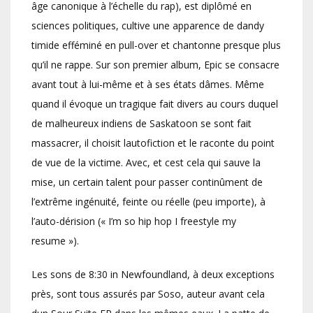
âge canonique à l’échelle du rap), est diplômé en
sciences politiques, cultive une apparence de dandy
timide efféminé en pull-over et chantonne presque plus
qu’il ne rappe. Sur son premier album, Epic se consacre
avant tout à lui-même et à ses états dâmes. Même
quand il évoque un tragique fait divers au cours duquel
de malheureux indiens de Saskatoon se sont fait
massacrer, il choisit lautofiction et le raconte du point
de vue de la victime. Avec, et cest cela qui sauve la
mise, un certain talent pour passer continûment de
l’extrême ingénuité, feinte ou réelle (peu importe), à
l’auto-dérision (« I’m so hip hop I freestyle my
resume »).
Les sons de 8:30 in Newfoundland, à deux exceptions
près, sont tous assurés par Soso, auteur avant cela