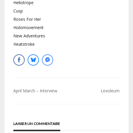
Heliotrope
Cusp
Roses For Her
Holomovement
New Adventures
Heatstroke
Navigation
April March – Interview
Lexoleum
de
l’article
LAISSER UN COMMENTAIRE