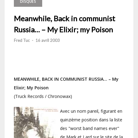
DISQUES
Meanwhile, Back in communist
Russia… – My Elixir; my Poison
Fred Tuc
-
16 avril 2003
MEANWHILE, BACK IN COMMUNIST RUSSIA… – My
Elixir; My Poison
(Truck Records / Chronowax)
Avec un nom pareil, figurant en
quinzième position dans la liste
des "worst band names ever"
de Mark et Lard sur le site de la