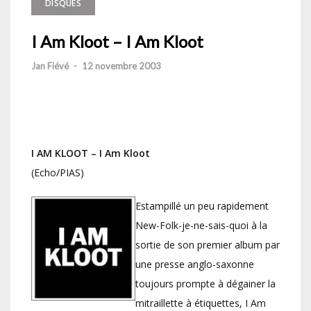
DISQUES
I Am Kloot – I Am Kloot
Jan Fiévé
-
12 novembre 2003
I AM KLOOT – I Am Kloot
(Echo/PIAS)
Estampillé un peu rapidement
New-Folk-je-ne-sais-quoi à la
sortie de son premier album par
une presse anglo-saxonne
toujours prompte à dégainer la
mitraillette à étiquettes, I Am