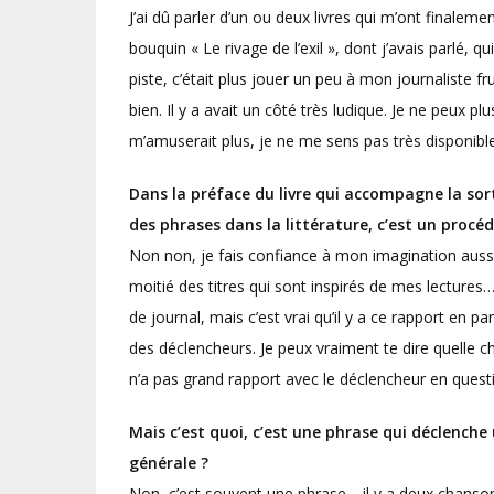
J’ai dû parler d’un ou deux livres qui m’ont finale
bouquin « Le rivage de l’exil », dont j’avais parlé, q
piste, c’était plus jouer un peu à mon journaliste f
bien. Il y a avait un côté très ludique. Je ne peux pl
m’amuserait plus, je ne me sens pas très disponibl
Dans la préface du livre qui accompagne la sort
des phrases dans la littérature, c’est un procé
Non non, je fais confiance à mon imagination aussi (r
moitié des titres qui sont inspirés de mes lectures…
de journal, mais c’est vrai qu’il y a ce rapport en p
des déclencheurs. Je peux vraiment te dire quelle 
n’a pas grand rapport avec le déclencheur en quest
Mais c’est quoi, c’est une phrase qui déclench
générale ?
Non, c’est souvent une phrase… il y a deux chanson