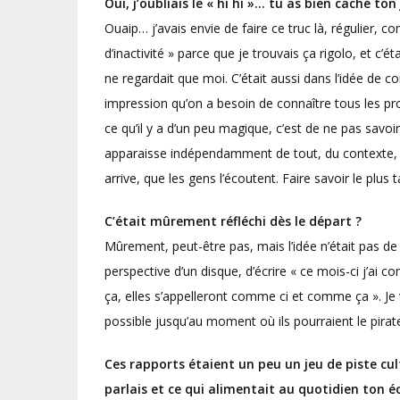
Oui, j’oubliais le « hi hi »… tu as bien caché ton
Ouaip… j’avais envie de faire ce truc là, régulier, c
d’inactivité » parce que je trouvais ça rigolo, et c’é
ne regardait que moi. C’était aussi dans l’idée de 
impression qu’on a besoin de connaître tous les pr
ce qu’il y a d’un peu magique, c’est de ne pas savoi
apparaisse indépendamment de tout, du contexte, qu
arrive, que les gens l’écoutent. Faire savoir le plus ta
C’était mûrement réfléchi dès le départ ?
Mûrement, peut-être pas, mais l’idée n’était pas de
perspective d’un disque, d’écrire « ce mois-ci j’ai 
ça, elles s’appelleront comme ci et comme ça ». Je v
possible jusqu’au moment où ils pourraient le pirater
Ces rapports étaient un peu un jeu de piste cult
parlais et ce qui alimentait au quotidien ton écr