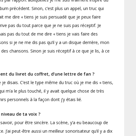
lbum précédent. Sinon, c’est plus un appel, un truc qui
it me dire « tiens je suis persuadé que je peux faire
ve pas du tout parce que je ne suis pas réceptif. Je
ais pas du tout de me dire « tiens je vais faire des
ons si je ne me dis pas qu’il y a un disque derrière, mon
 des chansons. Sinon je suis réceptif à ce que je lis, à ce
ent du livret du coffret, d’une lettre de fan ?
 je disais. C’est le type même du truc où je me dis « tiens,
 qui m’a le plus touché, il y avait quelque chose de très
s personnels à la façon dont j’y étais lié.
 niveau de ta voix ?
savoir, pour être sincère. La scène, y’a eu beaucoup de
ce. J’ai peut-être aussi un meilleur sonorisateur qu’il y a dix