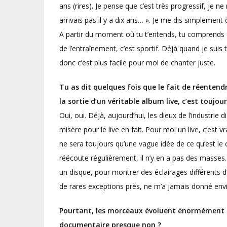
ans (rires). Je pense que c’est très progressif, je ne 
arrivais pas il y a dix ans… ». Je me dis simplement
A partir du moment où tu t’entends, tu comprends à 
de l’entraînement, c’est sportif. Déjà quand je sui
donc c’est plus facile pour moi de chanter juste.
Tu as dit quelques fois que le fait de réentendr
la sortie d’un véritable album live, c’est toujour
Oui, oui. Déjà, aujourd’hui, les dieux de l’industrie
misère pour le live en fait. Pour moi un live, c’est 
ne sera toujours qu’une vague idée de ce qu’est le co
réécoute régulièrement, il n’y en a pas des masses
un disque, pour montrer des éclairages différents d’
de rares exceptions près, ne m’a jamais donné envie
Pourtant, les morceaux évoluent énormément sur 
documentaire presque non ?