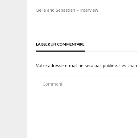
Navigation
Belle and Sebastian – Interview
de
l’article
LAISSER UN COMMENTAIRE
Votre adresse e-mail ne sera pas publiée.
Les cham