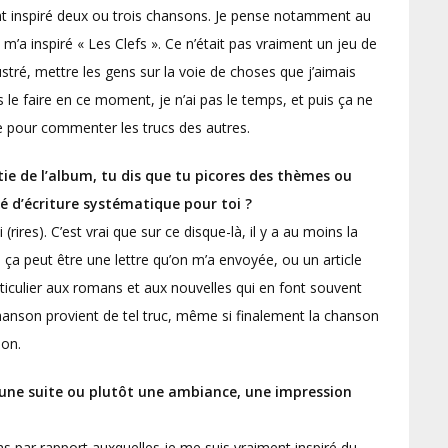
ment inspiré deux ou trois chansons. Je pense notamment au
ui m’a inspiré « Les Clefs ». Ce n’était pas vraiment un jeu de
rustré, mettre les gens sur la voie de choses que j’aimais
us le faire en ce moment, je n’ai pas le temps, et puis ça ne
e pour commenter les trucs des autres.
ie de l’album, tu dis que tu picores des thèmes ou
dé d’écriture systématique pour toi ?
ires). C’est vrai que sur ce disque-là, il y a au moins la
 ça peut être une lettre qu’on m’a envoyée, ou un article
articulier aux romans et aux nouvelles qui en font souvent
chanson provient de tel truc, même si finalement la chanson
ion.
e une suite ou plutôt une ambiance, une impression
s par rapport auxquelles je me suis vraiment inspiré du