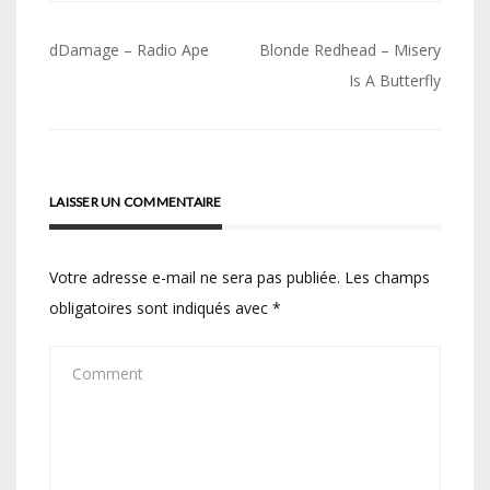
Navigation
dDamage – Radio Ape
Blonde Redhead – Misery
de
Is A Butterfly
l’article
LAISSER UN COMMENTAIRE
Votre adresse e-mail ne sera pas publiée.
Les champs
obligatoires sont indiqués avec
*