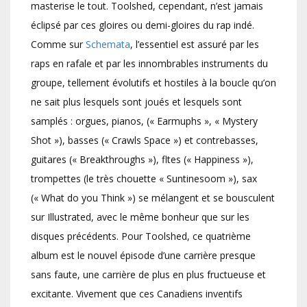
masterise le tout. Toolshed, cependant, n’est jamais
éclipsé par ces gloires ou demi-gloires du rap indé.
Comme sur
Schemata
, l’essentiel est assuré par les
raps en rafale et par les innombrables instruments du
groupe, tellement évolutifs et hostiles à la boucle qu’on
ne sait plus lesquels sont joués et lesquels sont
samplés : orgues, pianos, (« Earmuphs », « Mystery
Shot »), basses (« Crawls Space ») et contrebasses,
guitares (« Breakthroughs »), fltes (« Happiness »),
trompettes (le très chouette « Suntinesoom »), sax
(« What do you Think ») se mélangent et se bousculent
sur Illustrated, avec le même bonheur que sur les
disques précédents. Pour Toolshed, ce quatrième
album est le nouvel épisode d’une carrière presque
sans faute, une carrière de plus en plus fructueuse et
excitante. Vivement que ces Canadiens inventifs