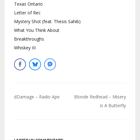
Texas Ontario
Letter of Rec
Mystery Shot (feat. Thesis Sahib)
What You Think About
Breakthroughs
Whiskey III
Navigation
dDamage – Radio Ape
Blonde Redhead – Misery
de
Is A Butterfly
l’article