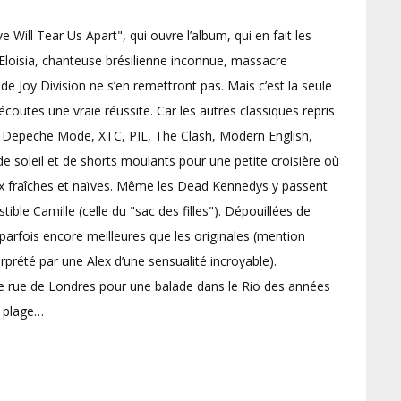
e Will Tear Us Apart", qui ouvre l’album, qui en fait les
Et Eloisia, chanteuse brésilienne inconnue, massacre
e Joy Division ne s’en remettront pas. Mais c’est la seule
écoutes une vraie réussite. Car les autres classiques repris
e, Depeche Mode, XTC, PIL, The Clash, Modern English,
 soleil et de shorts moulants pour une petite croisière où
oix fraîches et naïves. Même les Dead Kennedys y passent
ible Camille (celle du "sac des filles"). Dépouillées de
parfois encore meilleures que les originales (mention
rprété par une Alex d’une sensualité incroyable).
ne rue de Londres pour une balade dans le Rio des années
a plage…