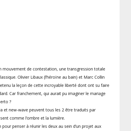
un mouvement de contestation, une transgression totale
lassique. Olivier Libaux (l’héroïne au bain) et Marc Collin
etenu la leçon de cette incroyable liberté dont ont su faire
ard. Car franchement, qui aurait pu imaginer le mariage
berto ?
va et new-wave peuvent tous les 2 être traduits par
osent comme l’ombre et la lumière.
llin pour penser à réunir les deux au sein d’un projet aux