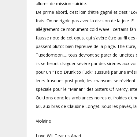
allures de mission suicide.
De prime abord, c’est loin d’être gagné et c’est "Lov
frais. On ne rigole pas avec la division de la joie. 
allégrement ce monument cold wave : certains fan d
fausse note de cet opus, qui s’avère être au fil des 
passent plutôt bien l’épreuve de la plage. The Cur
Tuxedomoon,… tous devront se parer de lunettes de
ils se feront draguer sévère par des sirènes aux v
pour un "Too Drunk to Fuck" sussuré par une irrésist
leurs frusques post punk, les chansons se révèlent 
spéciale pour le "Marian" des Sisters Of Mercy, inte
Quittons donc les ambiances noires et froides d’u
60, aux bras de Claudine Longet. Sous les pavés, l
Violaine
Love Will Tear us Apart