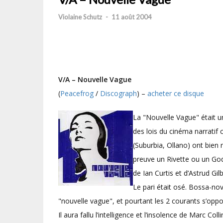
Violaine Schutz
-
11 août 2004
V/A –
Nouvelle Vague
(
Peacefrog
/
Discograph
) –
acheter ce disque
La "Nouvelle Vague" était 
des lois du cinéma narratif c
(Suburbia, Ollano) ont bien r
preuve un Rivette ou un God
de Ian Curtis et d’Astrud Gil
Le pari était osé. Bossa-no
"nouvelle vague", et pourtant les 2 courants s’opp
Il aura fallu l’intelligence et l’insolence de Marc Co