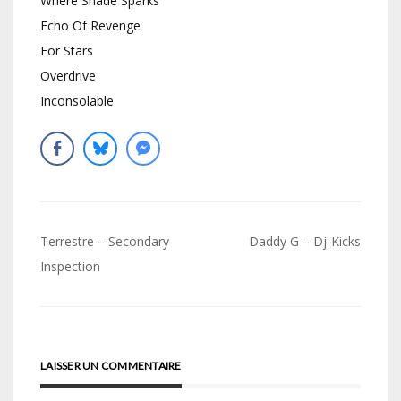
Where Shade Sparks
Echo Of Revenge
For Stars
Overdrive
Inconsolable
Navigation
Terrestre – Secondary
Daddy G – Dj-Kicks
de
Inspection
l’article
LAISSER UN COMMENTAIRE