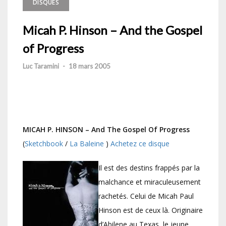
DISQUES
Micah P. Hinson – And the Gospel
of Progress
Luc Taramini
-
18 mars 2005
MICAH P. HINSON – And The Gospel Of Progress
(
Sketchbook
/
La Baleine
)
Achetez ce disque
Il est des destins frappés par la
malchance et miraculeusement
rachetés. Celui de Micah Paul
Hinson est de ceux là. Originaire
d’Abilene au Texas, le jeune