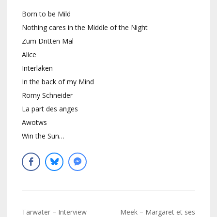
Born to be Mild
Nothing cares in the Middle of the Night
Zum Dritten Mal
Alice
Interlaken
In the back of my Mind
Romy Schneider
La part des anges
Awotws
Win the Sun…
Navigation
Tarwater – Interview
Meek – Margaret et ses