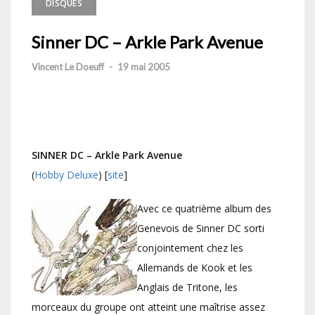
DISQUES
Sinner DC – Arkle Park Avenue
Vincent Le Doeuff
-
19 mai 2005
SINNER DC – Arkle Park Avenue
(
Hobby Deluxe
) [
site
]
Avec ce quatrième album des
Genevois de Sinner DC sorti
conjointement chez les
Allemands de Kook et les
Anglais de Tritone, les
morceaux du groupe ont atteint une maîtrise assez