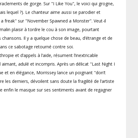
raclements de gorge. Sur "I Like You", le voici qui grogne,
is lequel ?). Le chanteur aime aussi se parodier et
m a freak" sur "November Spawned a Monster". Veut-il
malin plaisir à tordre le cou à son image, pourtant
es chansons. Il y a quelque chose de beau, d’étrange et de
ans ce sabotage retourné contre soi.
opie et d’appels à l’aide, résument l’inextricable
aimant, adulé et incompris. Après un délicat "Last Night I
et en élégance, Morrissey lance un poignant "don’t
 les derniers, dévoilent sans doute la fragilité de l’artiste
ève enfin le masque sur ses sentiments avant de regagner