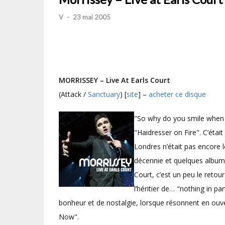
V
-
23 mai 2005
MORRISSEY – Live At Earls Court
(Attack /
Sanctuary
) [
site
] –
acheter ce disque
"So why do you smile when y
"Haidresser on Fire". C’étai
Londres n’était pas encore 
décennie et quelques albums 
Court, c’est un peu le retour
l’héritier de… "nothing in part
bonheur et de nostalgie, lorsque résonnent en ouv
Now".