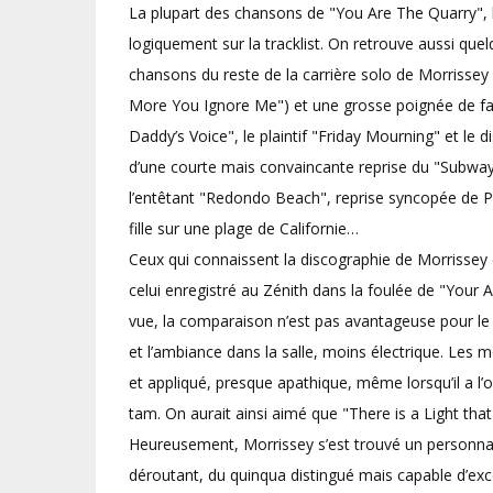
La plupart des chansons de "You Are The Quarry", 
logiquement sur la tracklist. On retrouve aussi qu
chansons du reste de la carrière solo de Morriss
More You Ignore Me") et une grosse poignée de fac
Daddy’s Voice", le plaintif "Friday Mourning" et l
d’une courte mais convaincante reprise du "Subway
l’entêtant "Redondo Beach", reprise syncopée de Pat
fille sur une plage de Californie…
Ceux qui connaissent la discographie de Morrisse
celui enregistré au Zénith dans la foulée de "Your
vue, la comparaison n’est pas avantageuse pour le 
et l’ambiance dans la salle, moins électrique. Les
et appliqué, presque apathique, même lorsqu’il a l
tam. On aurait ainsi aimé que "There is a Light tha
Heureusement, Morrissey s’est trouvé un personnag
déroutant, du quinqua distingué mais capable d’ex