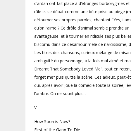
d’antan ont fait place à d’étranges borborygmes et 
râle et se débat comme une bête prise au piège (ma
détourner ses propres paroles, chantant "Yes, i a
qu’on l’aime ? Ce drôle d’animal semble prendre un 
avantageuse, et à tourner en ridicule ses plus bell
biscornu dans ce désamour mêlé de narcissisme, d
Les titres des chansons, curieux mélange de misanthr
ambiguité du personnage, à la fois mal aimé et mal 
Dreamt That Somebody Loved Me", tout en retenue 
forget me" puis quitte la scène. Ces adieux, peut-être
qui, après avoir joué la comédie toute la soirée, l
l’ombre. On ne sourit plus…
V
How Soon is Now?
First of the Gang To Die