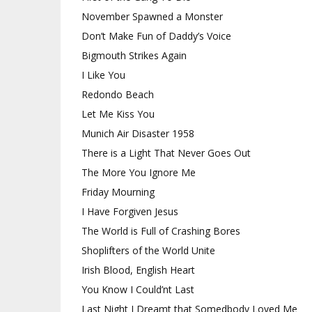
November Spawned a Monster
Don’t Make Fun of Daddy’s Voice
Bigmouth Strikes Again
I Like You
Redondo Beach
Let Me Kiss You
Munich Air Disaster 1958
There is a Light That Never Goes Out
The More You Ignore Me
Friday Mourning
I Have Forgiven Jesus
The World is Full of Crashing Bores
Shoplifters of the World Unite
Irish Blood, English Heart
You Know I Could’nt Last
Last Night I Dreamt that Somedbody Loved Me