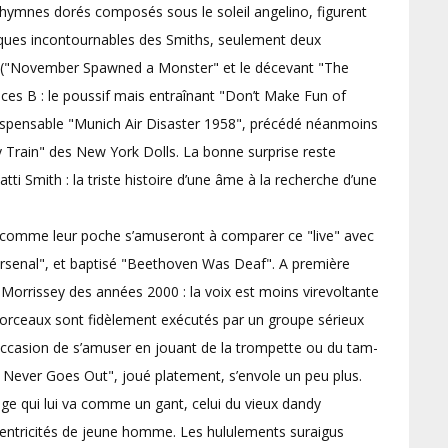
hymnes dorés composés sous le soleil angelino, figurent
elques incontournables des Smiths, seulement deux
ey ("November Spawned a Monster" et le décevant "The
es B : le poussif mais entraînant "Don’t Make Fun of
e dispensable "Munich Air Disaster 1958", précédé néanmoins
 Train" des New York Dolls. La bonne surprise reste
ti Smith : la triste histoire d’une âme à la recherche d’une
y comme leur poche s’amuseront à comparer ce "live" avec
 Arsenal", et baptisé "Beethoven Was Deaf". A première
Morrissey des années 2000 : la voix est moins virevoltante
 morceaux sont fidèlement exécutés par un groupe sérieux
’occasion de s’amuser en jouant de la trompette ou du tam-
t Never Goes Out", joué platement, s’envole un peu plus.
e qui lui va comme un gant, celui du vieux dandy
centricités de jeune homme. Les hululements suraigus