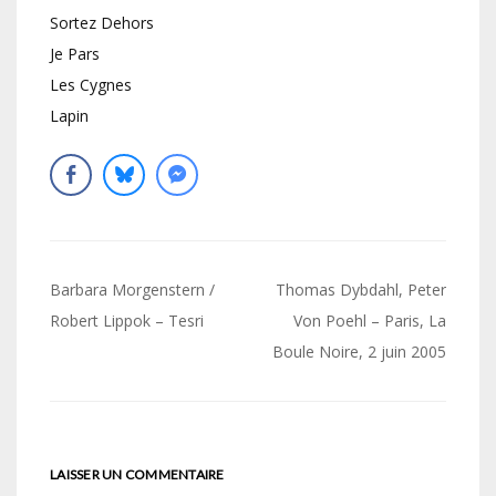
Sortez Dehors
Je Pars
Les Cygnes
Lapin
Navigation
Barbara Morgenstern /
Thomas Dybdahl, Peter
de
Robert Lippok – Tesri
Von Poehl – Paris, La
Boule Noire, 2 juin 2005
l’article
LAISSER UN COMMENTAIRE