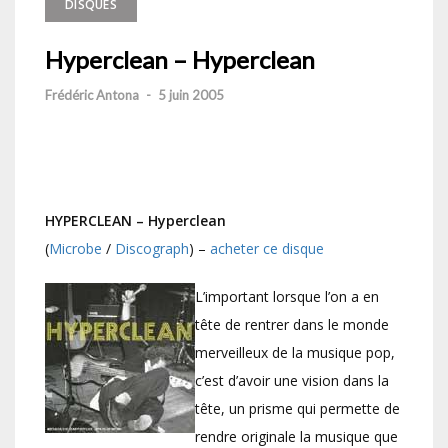
DISQUES
Hyperclean – Hyperclean
Frédéric Antona
-
5 juin 2005
HYPERCLEAN – Hyperclean
(
Microbe
/
Discograph
) –
acheter ce disque
L’important lorsque l’on a en
tête de rentrer dans le monde
merveilleux de la musique pop,
c’est d’avoir une vision dans la
tête, un prisme qui permette de
rendre originale la musique que