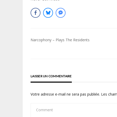
Navigation
Narcophony – Plays The Residents
de
l’article
LAISSER UN COMMENTAIRE
Votre adresse e-mail ne sera pas publiée.
Les cham