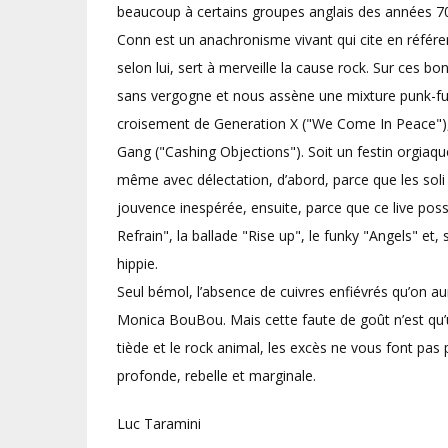
beaucoup à certains groupes anglais des années 70
Conn est un anachronisme vivant qui cite en référe
selon lui, sert à merveille la cause rock. Sur ces b
sans vergogne et nous assène une mixture punk-fun
croisement de Generation X ("We Come In Peace"), 
Gang ("Cashing Objections"). Soit un festin orgiaque
même avec délectation, d’abord, parce que les soli
jouvence inespérée, ensuite, parce que ce live po
Refrain", la ballade "Rise up", le funky "Angels" et, 
hippie.
Seul bémol, l’absence de cuivres enfiévrés qu’on aur
Monica BouBou. Mais cette faute de goût n’est qu’un 
tiède et le rock animal, les excès ne vous font p
profonde, rebelle et marginale.
Luc Taramini