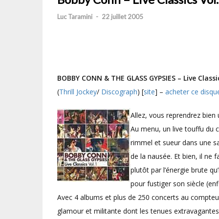
Luc Taramini
-
22 juillet 2005
BOBBY CONN & THE GLASS GYPSIES – Live Classic
(
Thrill Jockey
/
Discograph
) [
site
] –
acheter ce disqu
Allez, vous reprendrez bien
Au menu, un live touffu du 
rimmel et sueur dans une sal
de la nausée. Et bien, il ne 
plutôt par l’énergie brute qu
pour fustiger son siècle (en
Avec 4 albums et plus de 250 concerts au compte
glamour et militante dont les tenues extravagantes