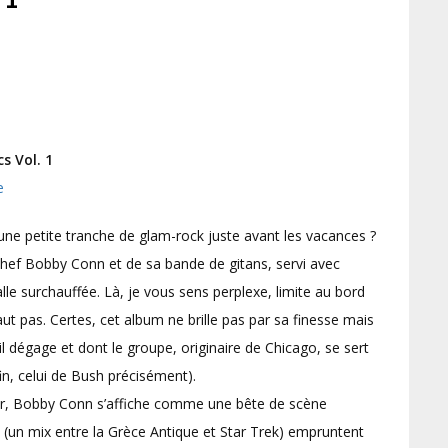
s Vol. 1
e
 une petite tranche de glam-rock juste avant les vacances ?
chef Bobby Conn et de sa bande de gitans, servi avec
le surchauffée. Là, je vous sens perplexe, limite au bord
faut pas. Certes, cet album ne brille pas par sa finesse mais
’il dégage et dont le groupe, originaire de Chicago, se sert
fin, celui de Bush précisément).
ur, Bobby Conn s’affiche comme une bête de scène
 (un mix entre la Grèce Antique et Star Trek) empruntent