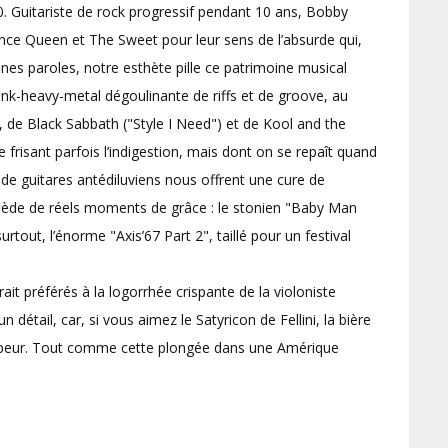
. Guitariste de rock progressif pendant 10 ans, Bobby
nce Queen et The Sweet pour leur sens de l’absurde qui,
onnes paroles, notre esthète pille ce patrimoine musical
k-heavy-metal dégoulinante de riffs et de groove, au
de Black Sabbath ("Style I Need") et de Kool and the
 frisant parfois l’indigestion, mais dont on se repaît quand
 de guitares antédiluviens nous offrent une cure de
ssède de réels moments de grâce : le stonien "Baby Man
surtout, l’énorme "Axis’67 Part 2", taillé pour un festival
ait préférés à la logorrhée crispante de la violoniste
détail, car, si vous aimez le Satyricon de Fellini, la bière
as peur. Tout comme cette plongée dans une Amérique