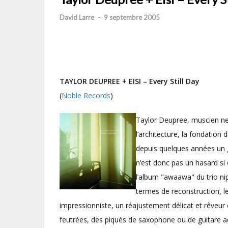
David Larre
-
9 septembre 2005
TAYLOR DEUPREE + EISI – Every Still Day
(
Noble Records
)
Taylor Deupree, muscien new
l’architecture, la fondation
depuis quelques années un g
n’est donc pas un hasard si 
l’album "awaawa" du trio nipp
termes de reconstruction, le
impressionniste, un réajustement délicat et rêveur
feutrées, des piqués de saxophone ou de guitare aco