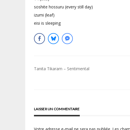
soshite hossuru (every still day)
izumi (leaf)
eisi is sleeping
Navigation
Tanita Tikaram – Sentimental
de
l’article
LAISSER UN COMMENTAIRE
Votre adresse e-mail ne sera pas publiée.
Les cham