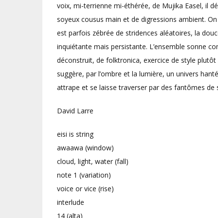
voix, mi-terrienne mi-éthérée, de Mujika Easel, il
soyeux cousus main et de digressions ambient. On ne
est parfois zébrée de stridences aléatoires, la do
inquiétante mais persistante. L’ensemble sonne c
déconstruit, de folktronica, exercice de style plutô
suggère, par l’ombre et la lumière, un univers hanté m
attrape et se laisse traverser par des fantômes de s
David Larre
eisi is string
awaawa (window)
cloud, light, water (fall)
note 1 (variation)
voice or vice (rise)
interlude
14 (alta)