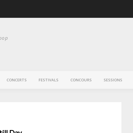
scurité
Laura Veirs bientôt
 pop
CONCERTS
FESTIVALS
CONCOURS
SESSIONS
till Day