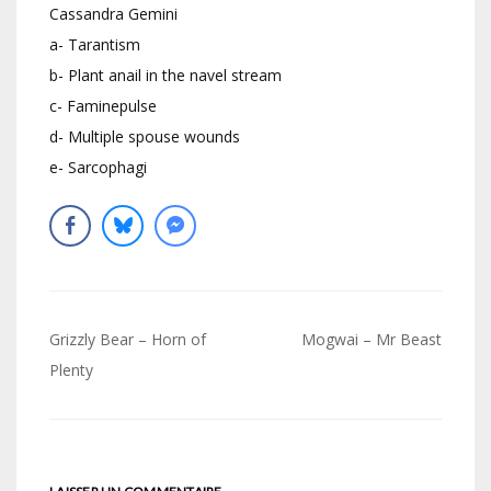
Cassandra Gemini
a- Tarantism
b- Plant anail in the navel stream
c- Faminepulse
d- Multiple spouse wounds
e- Sarcophagi
Navigation
Grizzly Bear – Horn of
Mogwai – Mr Beast
de
Plenty
l’article