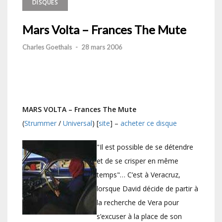
DISQUES
Mars Volta – Frances The Mute
Charles Goethals
-
28 mars 2006
MARS VOLTA – Frances The Mute
(
Strummer
/
Universal
) [
site
] –
acheter ce disque
"Il est possible de se détendre
et de se crisper en même
temps"… C’est à Veracruz,
lorsque David décide de partir à
la recherche de Vera pour
s’excuser à la place de son