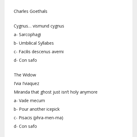
Charles Goethals
Cygnus… vismund cygnus
a- Sarcophagi
b- Umbilical Syllabes
c- Facilis descenus averni
d- Con safo
The Widow
I’via I’viaquez
Miranda that ghost just isn’t holy anymore
a- Vade mecum
b- Pour another icepick
c- Pisacis (phra-men-ma)
d- Con safo