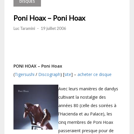
DISQUES
Poni Hoax – Poni Hoax
Luc Taramini
-
19 juillet 2006
PONI HOAX – Poni Hoax
(
Tigersushi
/
Discograph
) [
site
] –
acheter ce disque
Avec leurs manières de dandys
cultivant la nostalgie des
années 80 (celle des soirées à
l’Hacienda et au Palace), les
cinq membres de Poni Hoax
passeraient presque pour de