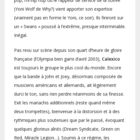
pop, mi-hip hop où le rappeur de service de la soirée
(Yoni Wolf de Why?) vient apporter son expertise
(vraiment pas en forme le Yoni, ce soir). Ils finiront sur
un « Swans » poussé à l’extrême, presque interminable.
Inégal.
Pas revu sur scène depuis son quart d’heure de gloire
française (l’Olympia bien garni d’avril 2003),
Calexico
est toujours le groupe le plus cool du monde. Encore
que la bande à John et Joey, désormais composée de
musiciens américains et allemands, ait légèrement
durci le ton, sans rien perdre néanmoins de sa finesse.
Exit les mariachis additionnels (reste quand même
deux trompettes), bienvenue à la distorsion et à des
rythmiques plus soutenues que par le passé, évoquant
quelques glorieux aînés (Dream Syndicate, Green on
Red, Miracle Legion…). Soumis à ce régime, les