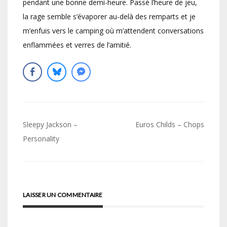
pendant une bonne demi-heure. Passé l’heure de jeu,
la rage semble s’évaporer au-delà des remparts et je
m’enfuis vers le camping où m’attendent conversations
enflammées et verres de l’amitié.
Navigation
Sleepy Jackson –
Euros Childs – Chops
de
Personality
l’article
LAISSER UN COMMENTAIRE