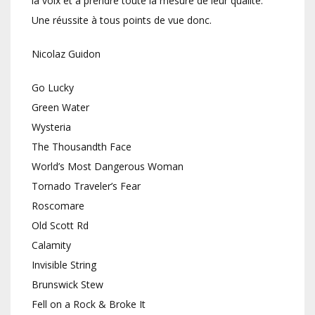
la voix et à prendre toute la mesure de leur qualité.
Une réussite à tous points de vue donc.
Nicolaz Guidon
Go Lucky
Green Water
Wysteria
The Thousandth Face
World’s Most Dangerous Woman
Tornado Traveler’s Fear
Roscomare
Old Scott Rd
Calamity
Invisible String
Brunswick Stew
Fell on a Rock & Broke It