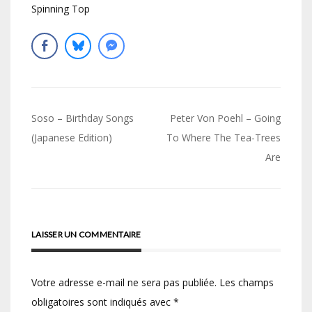
Spinning Top
Navigation
Soso – Birthday Songs
Peter Von Poehl – Going
de
(Japanese Edition)
To Where The Tea-Trees
Are
l’article
LAISSER UN COMMENTAIRE
Votre adresse e-mail ne sera pas publiée.
Les champs
obligatoires sont indiqués avec
*