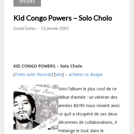
DISQUES
Kid Congo Powers – Solo Cholo
David Dufeu
-
12 janvier 2007
KID CONGO POWERS – Solo Cholo
(
Trans solar Records
)
[
site
] –
acheter ce disque
Voici l’album le plus cool de ce
début d’année : un vétéran des
années 80/90 nous revient avec
ce qu’il a récupéré de ses deux
décennies de collaborations, il
mélange le tout dans le