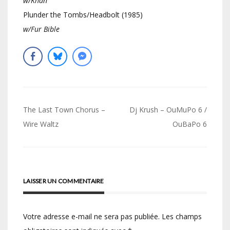
w/Khan
Plunder the Tombs/Headbolt (1985)
w/Fur Bible
Navigation
The Last Town Chorus –
Dj Krush – OuMuPo 6 /
de
Wire Waltz
OuBaPo 6
l’article
LAISSER UN COMMENTAIRE
Votre adresse e-mail ne sera pas publiée.
Les champs