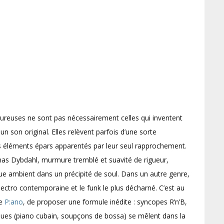
ureuses ne sont pas nécessairement celles qui inventent
 son original. Elles relèvent parfois d’une sorte
es éléments épars apparentés par leur seul rapprochement.
as Dybdahl, murmure tremblé et suavité de rigueur,
sique ambient dans un précipité de soul. Dans un autre genre,
électro contemporaine et le funk le plus décharné. C’est au
de
P:ano
, de proposer une formule inédite : syncopes R’n’B,
iques (piano cubain, soupçons de bossa) se mêlent dans la