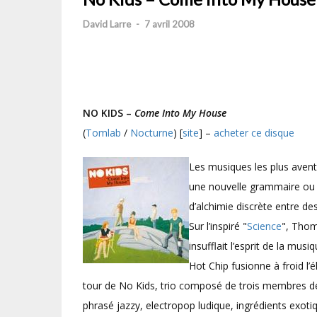
David Larre
-
7 avril 2008
NO KIDS –
Come Into My House
(
Tomlab
/
Nocturne
) [
site
] –
acheter ce disque
Les musiques les plus avent
une nouvelle grammaire ou un
d’alchimie discrète entre d
Sur l’inspiré "
Science
", Thom
insufflait l’esprit de la mu
Hot Chip fusionne à froid l’
tour de No Kids, trio composé de trois membres 
phrasé jazzy, electropop ludique, ingrédients exot