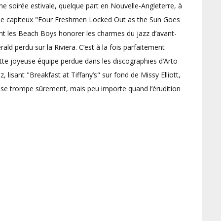
ne soirée estivale, quelque part en Nouvelle-Angleterre, à
r le capiteux "Four Freshmen Locked Out as the Sun Goes
t les Beach Boys honorer les charmes du jazz d’avant-
ald perdu sur la Riviera. C’est à la fois parfaitement
tte joyeuse équipe perdue dans les discographies d’Arto
z, lisant "Breakfast at Tiffany’s" sur fond de Missy Elliott,
 on se trompe sûrement, mais peu importe quand l’érudition