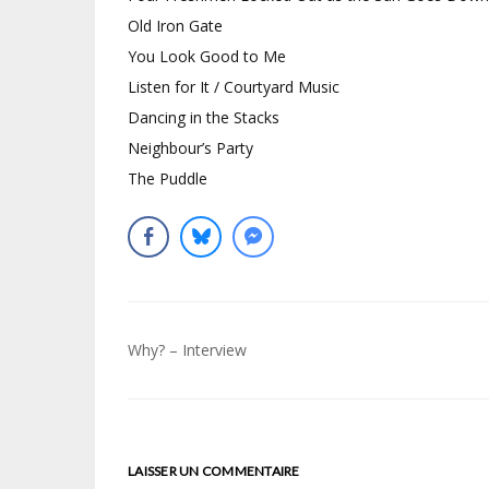
Old Iron Gate
You Look Good to Me
Listen for It / Courtyard Music
Dancing in the Stacks
Neighbour’s Party
The Puddle
Navigation
Why? – Interview
de
l’article
LAISSER UN COMMENTAIRE