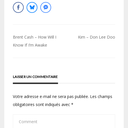
Navigation
Brent Cash – How Will I
Kim – Don Lee Doo
de
Know If I’m Awake
l’article
LAISSER UN COMMENTAIRE
Votre adresse e-mail ne sera pas publiée.
Les champs
obligatoires sont indiqués avec
*