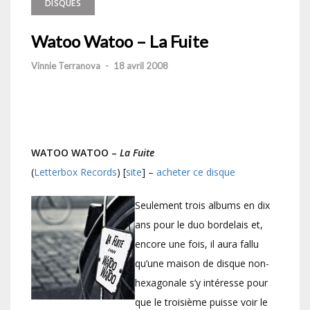
DISQUES
Watoo Watoo – La Fuite
Vinnie Terranova
-
18 avril 2008
WATOO WATOO –
La Fuite
(
Letterbox Records
) [
site
] –
acheter ce disque
Seulement trois albums en dix
ans pour le duo bordelais et,
encore une fois, il aura fallu
qu’une maison de disque non-
hexagonale s’y intéresse pour
que le troisième puisse voir le