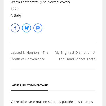
Warm Leatherette (The Normal cover)
1974
A Baby
Navigation
Lapsed & Nonnon – The
My Brightest Diamond – A
de
Death of Convenience
Thousand Shark’s Teeth
l’article
LAISSER UN COMMENTAIRE
Votre adresse e-mail ne sera pas publiée.
Les champs