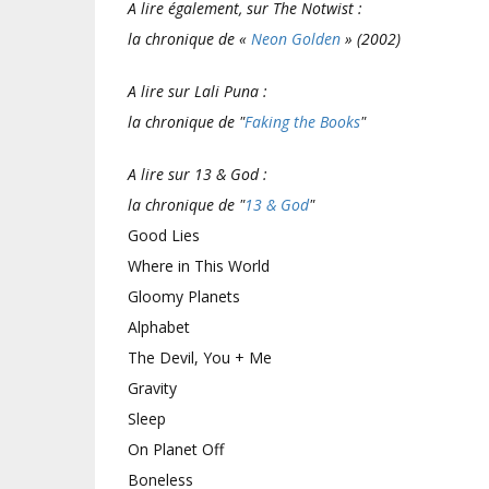
A lire également, sur The Notwist :
la chronique de «
Neon Golden
» (2002)
A lire sur Lali Puna :
la chronique de "
Faking the Books
"
A lire sur 13 & God :
la chronique de "
13 & God
"
Good Lies
Where in This World
Gloomy Planets
Alphabet
The Devil, You + Me
Gravity
Sleep
On Planet Off
Boneless