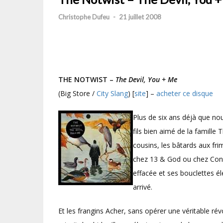
Christophe Dufeu
-
21 juillet 2008
THE NOTWIST –
The Devil, You + Me
(Big Store /
City Slang
) [
site
] –
acheter ce disque
Plus de six ans déjà que no
fils bien aimé de la famille 
cousins, les bâtards aux fr
chez 13 & God ou chez Consol
effacée et ses bouclettes é
arrivé.
Et les frangins Acher, sans opérer une véritable ré