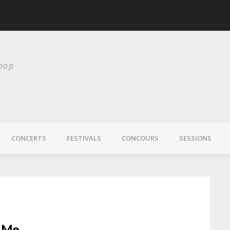
scurité
Laura Veirs bientôt
 pop
CONCERTS
FESTIVALS
CONCOURS
SESSIONS
+ Me