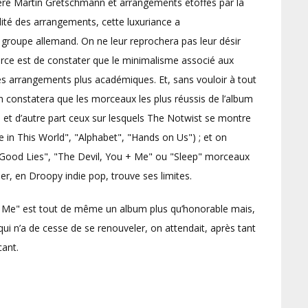
père Martin Gretschmann et arrangements étoffés par la
lité des arrangements, cette luxuriance a
groupe allemand. On ne leur reprochera pas leur désir
force est de constater que le minimalisme associé aux
es arrangements plus académiques. Et, sans vouloir à tout
 constatera que les morceaux les plus réussis de l’album
), et d’autre part ceux sur lesquels The Notwist se montre
 in This World", "Alphabet", "Hands on Us") ; et on
Good Lies", "The Devil, You + Me" ou "Sleep" morceaux
r, en Droopy indie pop, trouve ses limites.
u + Me" est tout de même un album plus qu’honorable mais,
qui n’a de cesse de se renouveler, on attendait, après tant
cant.