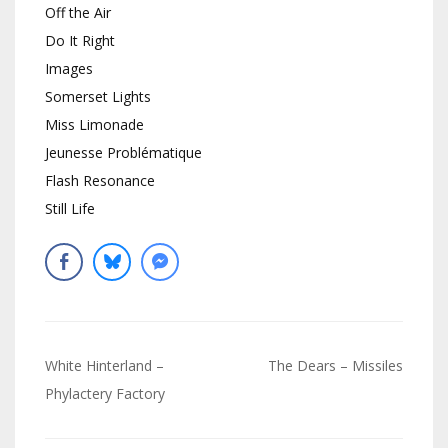
Off the Air
Do It Right
Images
Somerset Lights
Miss Limonade
Jeunesse Problématique
Flash Resonance
Still Life
Navigation
White Hinterland –
The Dears – Missiles
de
Phylactery Factory
l’article