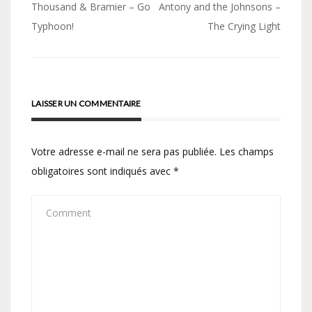
Navigation
Thousand & Bramier – Go
Antony and the Johnsons –
de
Typhoon!
The Crying Light
l’article
LAISSER UN COMMENTAIRE
Votre adresse e-mail ne sera pas publiée.
Les champs
obligatoires sont indiqués avec
*