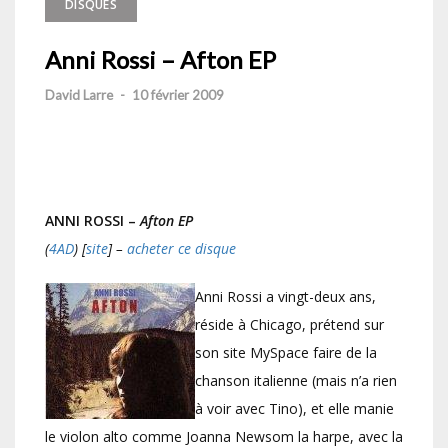
DISQUES
Anni Rossi – Afton EP
David Larre
-
10 février 2009
ANNI ROSSI –
Afton EP
(
4AD
) [
site
] –
acheter ce disque
Anni Rossi a vingt-deux ans,
réside à Chicago, prétend sur
son site MySpace faire de la
chanson italienne (mais n’a rien
à voir avec Tino), et elle manie
le violon alto comme Joanna Newsom la harpe, avec la