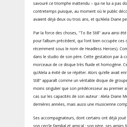
savouré ce triomphe inattendu – qui ne lui a pas don
contretemps puisque, au moment où le public découv
avaient déjà deux ou trois ans, et qu’Alela Diane pen
Par la force des choses, "To Be Still" aura ainsi é
pour l’album précédent, qui l’ont bien occupée ces d
récemment sous le nom de Headless Heroes). Comm
dans le studio de son père. Cette gestation par à-
morceaux de ce disque très fluide et homogène. Ce q
qu’Alela a évité de se répéter. Alors qu’elle avait 
Still" apparaît comme un véritable disque de group
moins singulier que son prédécesseur au premier a
cas sur les capacités de son auteur : Alela Diane M
dernières années, mais aussi une musicienne comp
Ses accompagnateurs, dont certains ont déjà joué a
son cercle familial et amical : son père, ses amies 