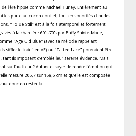
ns de l’ère hippie comme Michael Hurley. Entièrement au
qui les porte un cocon douillet, tout en sonorités chaudes
ons. "To Be Still" est à la fois atemporel et fortement
ravés à la charnière 60’s-70’s par Buffy Sainte-Marie,
comme "Age Old Blue" (avec sa mélodie rappelant
s siffler le train" en VF) ou "Tatted Lace" pourraient être
, tant ils imposent d’emblée leur sereine évidence. Mais
t sur l’auditeur ? Autant essayer de rendre l’émotion qui
u’elle mesure 206,7 sur 168,6 cm et qu’elle est composée
vaut donc en rester là.