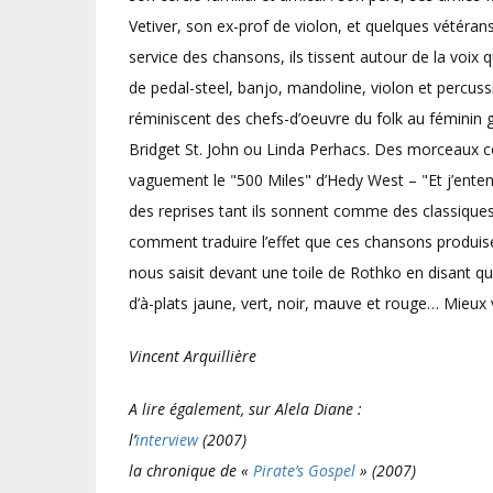
Vetiver, son ex-prof de violon, et quelques vétéra
service des chansons, ils tissent autour de la voix 
de pedal-steel, banjo, mandoline, violon et percussi
réminiscent des chefs-d’oeuvre du folk au féminin g
Bridget St. John ou Linda Perhacs. Des morceaux 
vaguement le "500 Miles" d’Hedy West – "Et j’entend
des reprises tant ils sonnent comme des classiques
comment traduire l’effet que ces chansons produisen
nous saisit devant une toile de Rothko en disant q
d’à-plats jaune, vert, noir, mauve et rouge… Mieux 
Vincent Arquillière
A lire également, sur Alela Diane :
l’
interview
(2007)
la chronique de «
Pirate’s Gospel
» (2007)