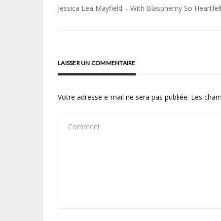
Navigation
Jessica Lea Mayfield – With Blasphemy So Heartfel
de
l’article
LAISSER UN COMMENTAIRE
Votre adresse e-mail ne sera pas publiée.
Les cham