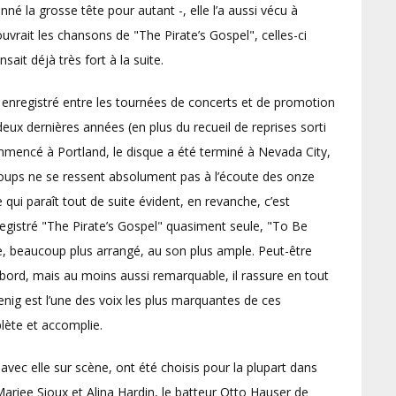
né la grosse tête pour autant -, elle l’a aussi vécu à
rait les chansons de "The Pirate’s Gospel", celles-ci
sait déjà très fort à la suite.
té enregistré entre les tournées de concerts et de promotion
eux dernières années (en plus du recueil de reprises sorti
encé à Portland, le disque a été terminé à Nevada City,
coups ne se ressent absolument pas à l’écoute des onze
ui paraît tout de suite évident, en revanche, c’est
enregistré "The Pirate’s Gospel" quasiment seule, "To Be
e, beaucoup plus arrangé, au son plus ample. Peut-être
bord, mais au moins aussi remarquable, il rassure en tout
enig est l’une des voix les plus marquantes de ces
lète et accomplie.
vec elle sur scène, ont été choisis pour la plupart dans
Mariee Sioux et Alina Hardin, le batteur Otto Hauser de