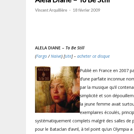
Vincent Arquillière
-
18 février 2009
ALELA DIANE –
To Be Still
(
Fargo
/
Naïve
) [
site
] –
acheter ce disque
Publié en France en 2007 par
d’une parfaite inconnue nom
par la musique qu’il conten
simplicité et son dépouille
la jeune femme avait surtout
exemplaires écoulés, princi
systématiquement complets malgré des salles de pl
pour le Bataclan d’avril, à tel point qu’un Olympia a