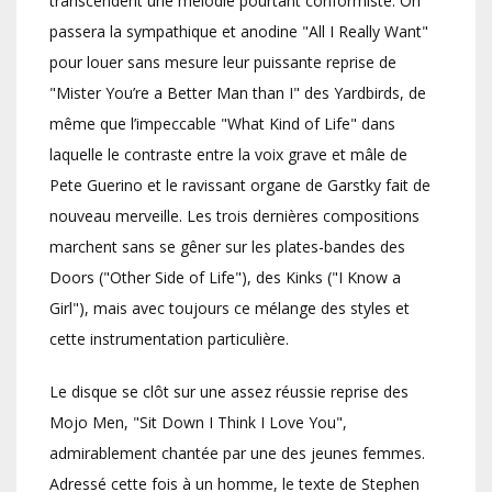
transcendent une mélodie pourtant conformiste. On
passera la sympathique et anodine "All I Really Want"
pour louer sans mesure leur puissante reprise de
"Mister You’re a Better Man than I" des Yardbirds, de
même que l’impeccable "What Kind of Life" dans
laquelle le contraste entre la voix grave et mâle de
Pete Guerino et le ravissant organe de Garstky fait de
nouveau merveille. Les trois dernières compositions
marchent sans se gêner sur les plates-bandes des
Doors ("Other Side of Life"), des Kinks ("I Know a
Girl"), mais avec toujours ce mélange des styles et
cette instrumentation particulière.
Le disque se clôt sur une assez réussie reprise des
Mojo Men, "Sit Down I Think I Love You",
admirablement chantée par une des jeunes femmes.
Adressé cette fois à un homme, le texte de Stephen