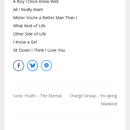
A Boy I Once Knew Well
All I Really Want
Mister You’re a Better Man Than I
What Kind of Life
Other Side of Life
I Know a Girl
Sit Down I Think I Love You
Navigation
Sonic Youth – The Eternal
Charge Group – Escaping
de
Mankind
l’article