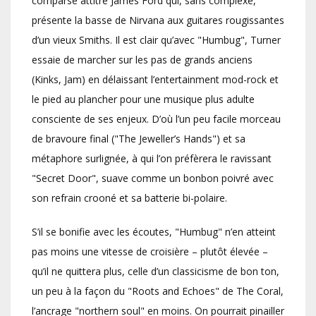
comparse attitré James Ford qui, sans complexe,
présente la basse de Nirvana aux guitares rougissantes
d’un vieux Smiths. Il est clair qu’avec "Humbug", Turner
essaie de marcher sur les pas de grands anciens
(Kinks, Jam) en délaissant l’entertainment mod-rock et
le pied au plancher pour une musique plus adulte
consciente de ses enjeux. D’où l’un peu facile morceau
de bravoure final ("The Jeweller’s Hands") et sa
métaphore surlignée, à qui l’on préfèrera le ravissant
"Secret Door", suave comme un bonbon poivré avec
son refrain crooné et sa batterie bi-polaire.
S’il se bonifie avec les écoutes, "Humbug" n’en atteint
pas moins une vitesse de croisière – plutôt élevée –
qu’il ne quittera plus, celle d’un classicisme de bon ton,
un peu à la façon du "Roots and Echoes" de The Coral,
l’ancrage "northern soul" en moins. On pourrait pinailler