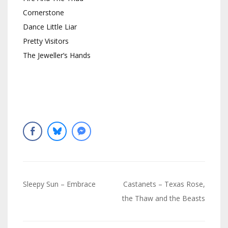
Cornerstone
Dance Little Liar
Pretty Visitors
The Jeweller’s Hands
Navigation
Sleepy Sun – Embrace
Castanets – Texas Rose,
de
the Thaw and the Beasts
l’article