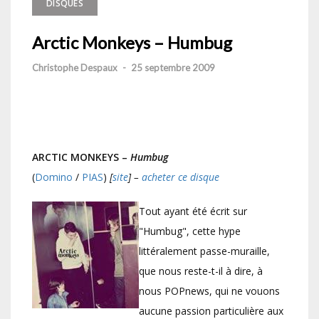
DISQUES
Arctic Monkeys – Humbug
Christophe Despaux
-
25 septembre 2009
ARCTIC MONKEYS –
Humbug
(
Domino
/
PIAS
)
[
site
] –
acheter ce disque
Tout ayant été écrit sur
"Humbug", cette hype
littéralement passe-muraille,
que nous reste-t-il à dire, à
nous POPnews, qui ne vouons
aucune passion particulière aux