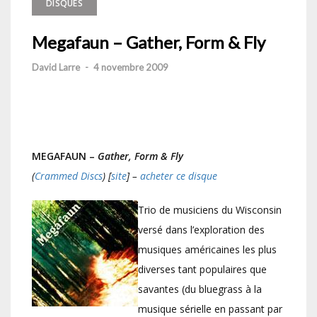
DISQUES
Megafaun – Gather, Form & Fly
David Larre
-
4 novembre 2009
MEGAFAUN –
Gather, Form & Fly
(
Crammed Discs
) [
site
] –
acheter ce disque
Trio de musiciens du Wisconsin
versé dans l’exploration des
musiques américaines les plus
diverses tant populaires que
savantes (du bluegrass à la
musique sérielle en passant par