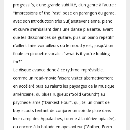
progressifs, d’une grande subtilité, d’un genre à l’autre :
"Impressions of the Past" pose en parangon du genre,
avec son introduction très Sufjanstevensienne, piano
et cuivre s’emballant dans une danse plaisante, avant
que les dissonances de guitare, puis un piano répétitif
n’aillent faire voir ailleurs où le mood y est, jusqu’à un
finale en pirouette vocale : "what is it you’re looking
for?".
Le disque avance donc à ce rythme imprévisible,
comme un road-movie faisant visiter alternativement
en accéléré puis au ralenti les paysages de la musique
américaine, du blues rugueux ("Solid Ground") au
psychédélisme ("Darkest Hour", qui, tel un chant de
boy-scouts tentant de conjurer un soir de pluie dans
leur camp des Appalaches, tourne à la dérive opiacée),
ou encore à la ballade en apesanteur ("Gather, Form