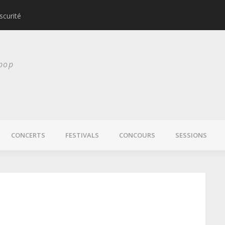
scurité
Laura Veirs bientôt
 pop
CONCERTS
FESTIVALS
CONCOURS
SESSIONS