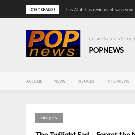
Skip
Les Allah-Las reviennent sans voix
Chelsea Wolfe nous attire dans l’ob
C'EST CHAUD !
to
content
Le webzine de la
POPNEWS
ACCUEIL
NEWS
DISQUES
INTERVIEWS
DISQUES
The Twilight Sad – Forget the