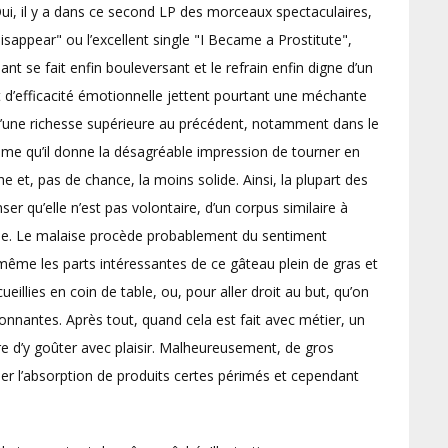
ui, il y a dans ce second LP des morceaux spectaculaires,
sappear" ou l’excellent single "I Became a Prostitute",
nt se fait enfin bouleversant et le refrain enfin digne d’un
 d’efficacité émotionnelle jettent pourtant une méchante
’une richesse supérieure au précédent, notamment dans le
ême qu’il donne la désagréable impression de tourner en
e et, pas de chance, la moins solide. Ainsi, la plupart des
er qu’elle n’est pas volontaire, d’un corpus similaire à
ique. Le malaise procède probablement du sentiment
même les parts intéressantes de ce gâteau plein de gras et
eillies en coin de table, ou, pour aller droit au but, qu’on
nnantes. Après tout, quand cela est fait avec métier, un
e d’y goûter avec plaisir. Malheureusement, de gros
 l’absorption de produits certes périmés et cependant