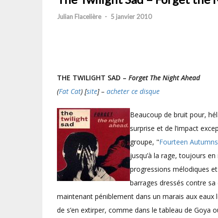
Julian Flacelière
-
5 janvier 2010
THE TWILIGHT SAD –
Forget The Night Ahead
(
Fat Cat
) [
site
] –
acheter ce disque
Beaucoup de bruit pour, hél
surprise et de l’impact exc
groupe, "
Fourteen Autumns 
jusqu’à la rage, toujours e
progressions mélodiques et 
barrages dressés contre sa
maintenant péniblement dans un marais aux eaux lo
de s’en extirper, comme dans le tableau de Goya