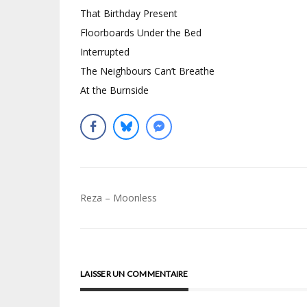
That Birthday Present
Floorboards Under the Bed
Interrupted
The Neighbours Can’t Breathe
At the Burnside
Navigation
Reza – Moonless
de
l’article
LAISSER UN COMMENTAIRE