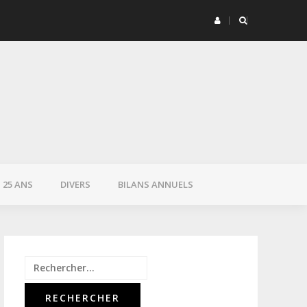
 de retour
Feld
25 ANS
DIVERS
BILANS ANNUELS
Rechercher :