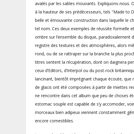
avalés par les sables mouvants. Expliquons-nous. O
à la hauteur de ses prédécesseurs, tels "Made to Di
belle et émouvante construction dans laquelle le cha
tel nom. Ces deux exemples de réussite formelle et
ombre sur l’ensemble du disque, paradoxalement d
registre des textures et des atmosphères, alors m
rond, ou de se rattraper sur la branche la plus proch
titres sentent la récupération, dont on daignera pens
ceux d’Editors, d’Interpol ou du post-rock britann
lancinant, bientôt imprégnant chaque écoute, que 
de glacis ont été composées à partir de miettes recu
ne rencontre dans cet album que peu de choses éto
estomac souple est capable de s’y accomoder, voir
morceaux bien adipeux viennent constamment gêner
encore comestibles.