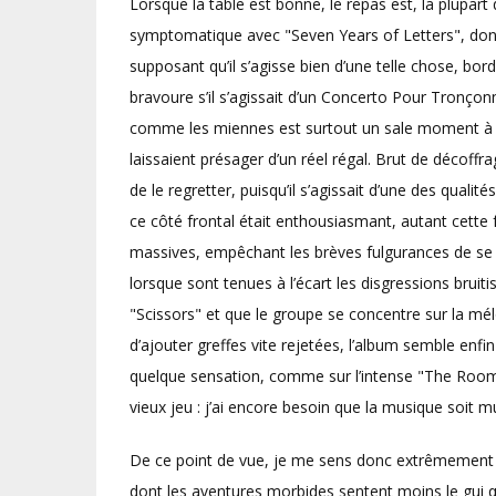
Lorsque la table est bonne, le repas est, la plupar
symptomatique avec "Seven Years of Letters", dont l
supposant qu’il s’agisse bien d’une telle chose, bor
bravoure s’il s’agissait d’un Concerto Pour Tronçon
comme les miennes est surtout un sale moment à pas
laissaient présager d’un réel régal. Brut de décoffr
de le regretter, puisqu’il s’agissait d’une des qua
ce côté frontal était enthousiasmant, autant cette 
massives, empêchant les brèves fulgurances de se d
lorsque sont tenues à l’écart les disgressions bruit
"Scissors" et que le groupe se concentre sur la mél
d’ajouter greffes vite rejetées, l’album semble enfi
quelque sensation, comme sur l’intense "The Room" e
vieux jeu : j’ai encore besoin que la musique soit m
De ce point de vue, je me sens donc extrêmement f
dont les aventures morbides sentent moins le gui q