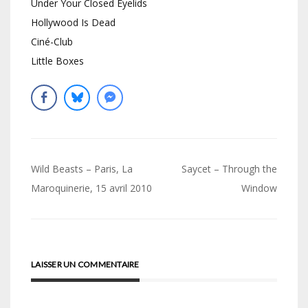
Under Your Closed Eyelids
Hollywood Is Dead
Ciné-Club
Little Boxes
Navigation
Wild Beasts – Paris, La
Saycet – Through the
de
Maroquinerie, 15 avril 2010
Window
l’article
LAISSER UN COMMENTAIRE