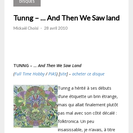
DISQUES
Tunng – … And Then We Saw land
Mickaël Choisi
-
28 avril 2010
TUNNG –
… And Then We Saw Land
(
Full Time Hobby
/
PIAS
) [
site
] –
acheter ce disque
Tunng a hérité à ses débuts
d’une étiquette un brin étrange,
mais qui allait finalement plutôt
pas mal avec son côté décalé :
folktronica. Un peu
insaisissable, je n’avais, à titre