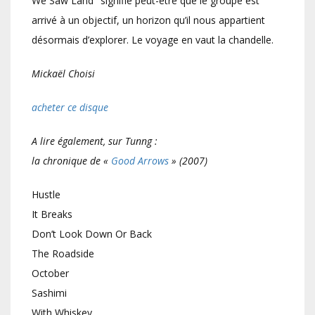
We Saw Land" signifie peut-être que le groupe est
arrivé à un objectif, un horizon qu’il nous appartient
désormais d’explorer. Le voyage en vaut la chandelle.
Mickaël Choisi
acheter ce disque
A lire également, sur Tunng :
la chronique de «
Good Arrows
» (2007)
Hustle
It Breaks
Don’t Look Down Or Back
The Roadside
October
Sashimi
With Whiskey