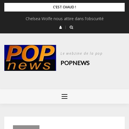
Skip
C'EST CHAUD !
to
Chelsea Wolfe nous attire dans l’obscurité
content
Le webzine de la pop
POPNEWS