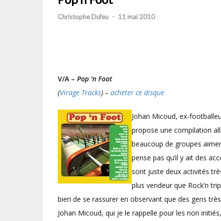
Christophe Dufeu
-
11 mai 2010
V/A –
Pop ‘n Foot
(
Virage Tracks
) –
acheter ce disque
Johan Micoud, ex-footballeu
propose une compilation all
beaucoup de groupes aiment
pense pas qu’il y ait des ac
sont juste deux activités tr
plus vendeur que Rock’n trip
bien de se rassurer en observant que des gens très
Johan Micoud, qui je le rappelle pour les non initié