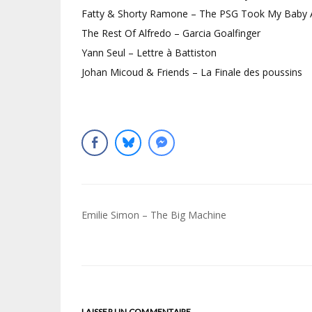
Fatty & Shorty Ramone – The PSG Took My Baby
The Rest Of Alfredo – Garcia Goalfinger
Yann Seul – Lettre à Battiston
Johan Micoud & Friends – La Finale des poussins
Navigation
Emilie Simon – The Big Machine
de
l’article
LAISSER UN COMMENTAIRE