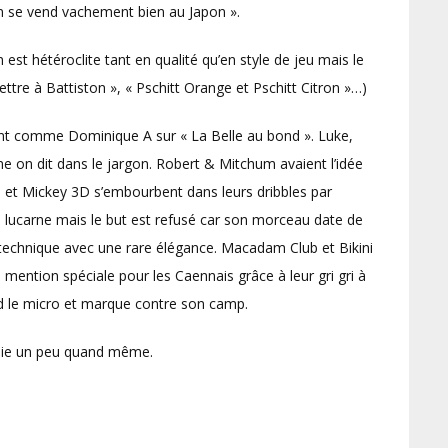
 se vend vachement bien au Japon ».
st hétéroclite tant en qualité qu’en style de jeu mais le
ettre à Battiston », « Pschitt Orange et Pschitt Citron »…)
ant comme Dominique A sur « La Belle au bond ». Luke,
e on dit dans le jargon. Robert & Mitchum avaient l’idée
a et Mickey 3D s’embourbent dans leurs dribbles par
e lucarne mais le but est refusé car son morceau date de
 technique avec une rare élégance. Macadam Club et Bikini
mention spéciale pour les Caennais grâce à leur gri gri à
d le micro et marque contre son camp.
nnuie un peu quand même.