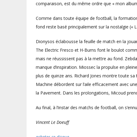
comparaison, est du même ordre que « mon album
Comme dans toute équipe de football, la formation e
fond reste basé principalement sur la nostalgie (« L
Dionysos éclabousse la feuille de match en la jou
The Electric Fresco et H-Burns font le boulot comm
mais ne réussissent pas à la mettre au fond. Zebd
manque d’inspiration. Miossec la propulse en plein
plus de quinze ans. Richard Jones montre toute sa
Machine débordent sur l’aile efficacement avec une 
la Pavement. Dans les prolongations, Micoud pren
Au final, à l’instar des matchs de football, on s’e
Vincent Le Doeuff
acheter ce disque