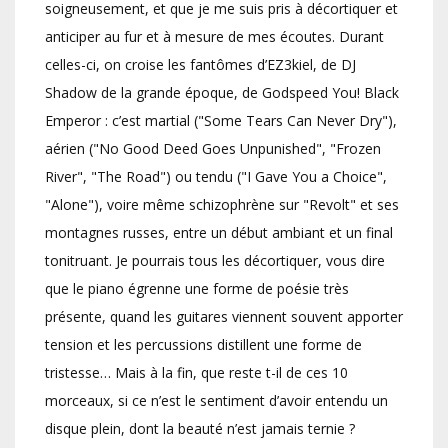
soigneusement, et que je me suis pris à décortiquer et
anticiper au fur et à mesure de mes écoutes. Durant
celles-ci, on croise les fantômes d’EZ3kiel, de DJ
Shadow de la grande époque, de Godspeed You! Black
Emperor : c’est martial ("Some Tears Can Never Dry"),
aérien ("No Good Deed Goes Unpunished", "Frozen
River", "The Road") ou tendu ("I Gave You a Choice",
"Alone"), voire même schizophrène sur "Revolt" et ses
montagnes russes, entre un début ambiant et un final
tonitruant. Je pourrais tous les décortiquer, vous dire
que le piano égrenne une forme de poésie très
présente, quand les guitares viennent souvent apporter
tension et les percussions distillent une forme de
tristesse… Mais à la fin, que reste t-il de ces 10
morceaux, si ce n’est le sentiment d’avoir entendu un
disque plein, dont la beauté n’est jamais ternie ?