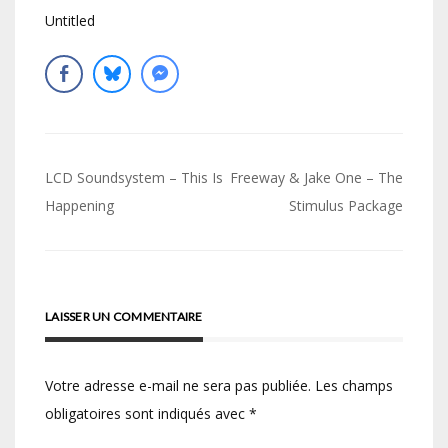
Untitled
Navigation
LCD Soundsystem – This Is
Freeway & Jake One – The
de
Happening
Stimulus Package
l’article
LAISSER UN COMMENTAIRE
Votre adresse e-mail ne sera pas publiée.
Les champs
obligatoires sont indiqués avec
*