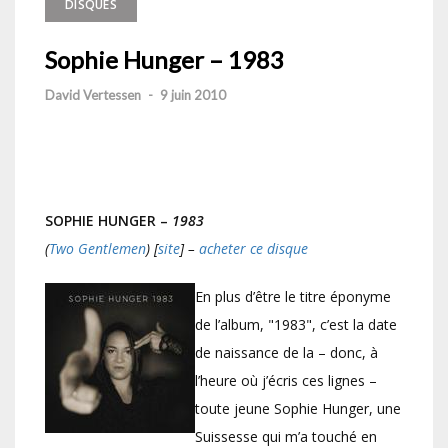
DISQUES
Sophie Hunger – 1983
David Vertessen
-
9 juin 2010
SOPHIE HUNGER –
1983
(
Two Gentlemen
) [
site
] –
acheter ce disque
En plus d’être le titre éponyme
de l’album, "1983", c’est la date
de naissance de la – donc, à
l’heure où j’écris ces lignes –
toute jeune Sophie Hunger, une
Suissesse qui m’a touché en