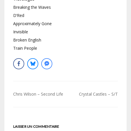
Breaking the Waves
D’Red
Approximately Gone
Invisible
Broken English
Train People
Navigation
Chris Wilson – Second Life
Crystal Castles – S/T
de
l’article
LAISSER UN COMMENTAIRE