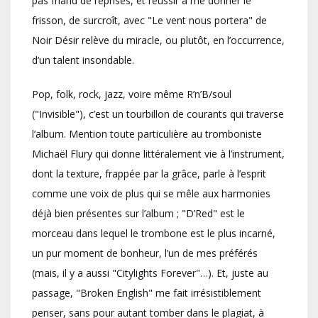
pas friand de reprises, et réussir à me donner le
frisson, de surcroît, avec "Le vent nous portera" de
Noir Désir relève du miracle, ou plutôt, en l’occurrence,
d’un talent insondable.
Pop, folk, rock, jazz, voire même R’n’B/soul
("Invisible"), c’est un tourbillon de courants qui traverse
l’album. Mention toute particulière au tromboniste
Michaël Flury qui donne littéralement vie à l’instrument,
dont la texture, frappée par la grâce, parle à l’esprit
comme une voix de plus qui se mêle aux harmonies
déjà bien présentes sur l’album ; "D’Red" est le
morceau dans lequel le trombone est le plus incarné,
un pur moment de bonheur, l’un de mes préférés
(mais, il y a aussi "Citylights Forever"…). Et, juste au
passage, "Broken English" me fait irrésistiblement
penser, sans pour autant tomber dans le plagiat, à