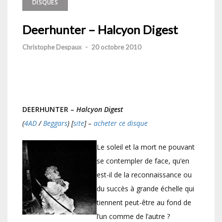
DISQUES
Deerhunter – Halcyon Digest
Christophe Despaux
-
20 octobre 2010
DEERHUNTER –
Halcyon Digest
(
4AD
/
Beggars
) [
site
] –
acheter ce disque
Le soleil et la mort ne pouvant
se contempler de face, qu’en
est-il de la reconnaissance ou
du succès à grande échelle qui
tiennent peut-être au fond de
l’un comme de l’autre ?