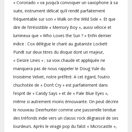
« Coronado » va jusqu’à convoquer un saxophone à sa
suite, instrument délicat qu’il rendit parfaitement
fréquentable sur son « Walk on the Wild Side ». Et que
dire de l’irrésistible « Memory Boy », aussi véloce et
lumineux que « Who Loves the Sun ? » Enfin dernier
indice : Cox délègue le chant au guitariste Lockett
Pundt sur deux titres du disque dont un majeur,
« Desire Lines » ; sa voix chaude et appliquée ne
manquera pas de nous rappeler le Doug Yule du
troisième Velvet, notre préféré. A cet égard, l’outro
chuchotée de « Don’t Cry » est parfaitement dans
l’esprit de « Candy Says » et de « Pale Blue Eyes »,
même si autrement moins émouvante. On peut décrire
le nouveau Deerhunter comme une passerelle tendue
des tréfonds indie vers un classic rock dégraissé de ses
lourdeurs. Après le virage pop du falot « Microcastle »,