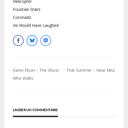
Helicopter
Fountain Stairs
Coronado
He Would Have Laughed
Navigation
Karen Elson – The Ghost
That Summer – Near Miss
de
Who Walks
l’article
LAISSER UN COMMENTAIRE