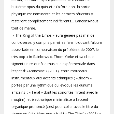
huitième opus du quintet d’Oxford dont la sortie
physique est imminente et les derniers réticents y
resteront complètement indifférents… Lançons-nous
tout de même.
« The King of the Limbs » aura généré pas mal de
controverse, y compris parmi les fans, trouvant l’album
assez fade en comparaison du précédent de 2007, le
très pop « In Rainbows ». Thom Yorke et sa clique
signent un retour à la musique expérimentale dans
l’esprit d' »Amnesiac » (2001), entre morceaux
instrumentaux aux accents ethniques ( »Bloom »,
portée par une rythmique qui évoque les dunums
africains ; « Feral » dont les sonorités flirtent avec le
maqâm), et électronique minimaliste à l’accent
organique prononcé (c’est pour coller avec le titre du
disque en fait). Alors que « Hail to The Thief » (2003) et