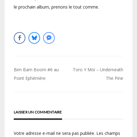
le prochain album, prenons le tout comme.
Navigation
Bim Bam Boom #6 au
Toro Y Moi – Underneath
de
Point Ephémère
The Pine
l’article
LAISSER UN COMMENTAIRE
Votre adresse e-mail ne sera pas publiée.
Les champs