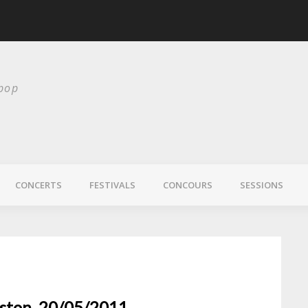
scurité
Laura Veirs bientôt
 pop
CONCERTS
FESTIVALS
CONCOURS
SESSIONS
oston, 20/05/2011