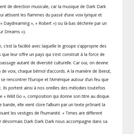
nt de direction musicale, car la musique de Dark Dark
 attisent les flammes du passé d’une voix lyrique et
 (« Daydreaming », « Robert ») ou là-bas déchirée par un
our Dreams »).
 c’est la facilité avec laquelle le groupe s’approprie des
 que leur offre un pays qui s’est construit à la force de
sage autant de diversité culturelle. Car oui, on devine
n de voix, chaque bémol d’accords. A la manière de Beirut,
se rencontrer l’Europe et l’Amérique autour d’un feu que
. Ils portent ainsi à nos oreilles des mélodies toutefois
de « Wild Go », composition qui donne son titre au disque.
ande, elle vient clore l’album par un texte prônant la
isant les vestiges de l’humanité. « Times are different
 car désormais Dark Dark Dark nous accompagne dans sa