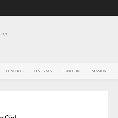
scurité
Laura Veirs bientôt
 pop
CONCERTS
FESTIVALS
CONCOURS
SESSIONS
e Ciel