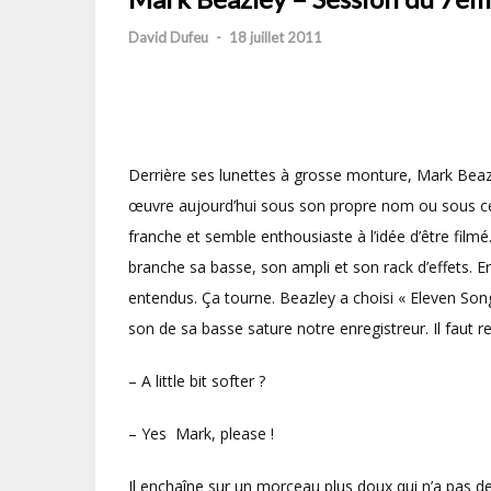
David Dufeu
-
18 juillet 2011
Derrière ses lunettes à grosse monture, Mark Beaz
œuvre aujourd’hui sous son propre nom ou sous c
franche et semble enthousiaste à l’idée d’être filmé. 
branche sa basse, son ampli et son rack d’effets.
entendus. Ça tourne. Beazley a choisi « Eleven Son
son de sa basse sature notre enregistreur. Il faut
– A little bit softer ?
– Yes Mark, please !
Il enchaîne sur un morceau plus doux qui n’a pas de